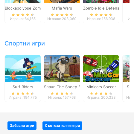
Blockapolypse Zombie Shooter
Mafia Wars
Zombie Idle Defense Onlin
St
Играна: 64,165
Играна: 203,060
Играна: 156,938
Игр
Спортни игри
Surf Riders
Shaun The Sheep Baahmy Golf
Minicars Soccer
Sup
Играна: 194,775
Играна: 157,768
Играна: 200,323
Игра
Забавни игри
Състезателни игри