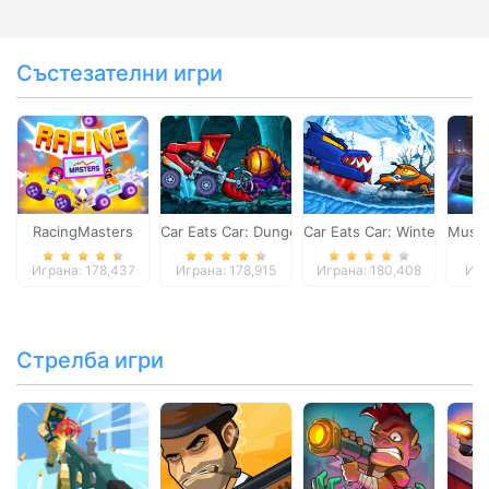
Състезателни игри
RacingMasters
Car Eats Car: Dungeon Adventure
Car Eats Car: Winter Adve
Musta
Играна: 178,437
Играна: 178,915
Играна: 180,408
Игр
Стрелба игри