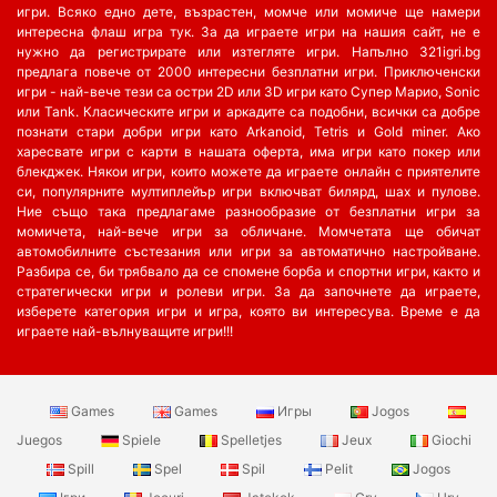
игри. Всяко едно дете, възрастен, момче или момиче ще намери
интересна флаш игра тук. За да играете игри на нашия сайт, не е
нужно да регистрирате или изтегляте игри. Напълно 321igri.bg
предлага повече от 2000 интересни безплатни игри. Приключенски
игри - най-вече тези са остри 2D или 3D игри като Супер Марио, Sonic
или Tank. Класическите игри и аркадите са подобни, всички са добре
познати стари добри игри като Arkanoid, Tetris и Gold miner. Ако
харесвате игри с карти в нашата оферта, има игри като покер или
блекджек. Някои игри, които можете да играете онлайн с приятелите
си, популярните мултиплейър игри включват билярд, шах и пулове.
Ние също така предлагаме разнообразие от безплатни игри за
момичета, най-вече игри за обличане. Момчетата ще обичат
автомобилните състезания или игри за автоматично настройване.
Разбира се, би трябвало да се спомене борба и спортни игри, както и
стратегически игри и ролеви игри. За да започнете да играете,
изберете категория игри и игра, която ви интересува. Време е да
играете най-вълнуващите игри!!!
Games
Games
Игры
Jogos
Juegos
Spiele
Spelletjes
Jeux
Giochi
Spill
Spel
Spil
Pelit
Jogos