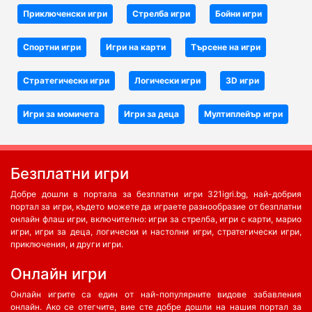
Приключенски игри
Стрелба игри
Бойни игри
Спортни игри
Игри на карти
Търсене на игри
Стратегически игри
Логически игри
3D игри
Игри за момичета
Игри за деца
Мултиплейър игри
Безплатни игри
Добре дошли в портала за безплатни игри 321igri.bg, най-добрия
портал за игри, където можете да играете разнообразие от безплатни
онлайн флаш игри, включително: игри за стрелба, игри с карти, марио
игри, игри за деца, логически и настолни игри, стратегически игри,
приключения, и други игри.
Онлайн игри
Онлайн игрите са един от най-популярните видове забавления
онлайн. Ако се отегчите, вие сте добре дошли на нашия портал за