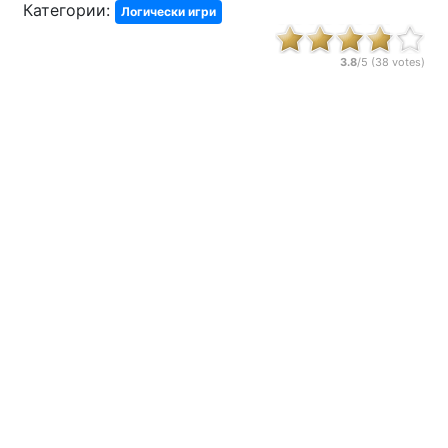
Категории:
Логически игри
3.8
/5 (
38
votes)