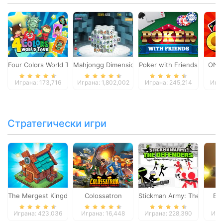
Four Colors World Tour
Mahjongg Dimensions
Poker with Friends
ONO
Играна: 173,716
Играна: 1,802,002
Играна: 245,214
Игра
Стратегически игри
The Mergest Kingdom
Colossatron
Stickman Army: The Defen
Bl
Играна: 423,036
Играна: 16,448
Играна: 228,390
Игр