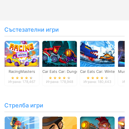
Състезателни игри
RacingMasters
Car Eats Car: Dungeon Adventure
Car Eats Car: Winter Adve
Musta
Играна: 178,467
Играна: 178,948
Играна: 180,443
Игр
Стрелба игри