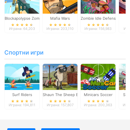
Blockapolypse Zombie Shooter
Mafia Wars
Zombie Idle Defense Onlin
St
Играна: 64,203
Играна: 203,110
Играна: 156,983
Игр
Спортни игри
Surf Riders
Shaun The Sheep Baahmy Golf
Minicars Soccer
Sup
Играна: 194,811
Играна: 157,807
Играна: 200,363
Игра