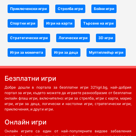
Приключенски игри
Стрелба игри
Бойни игри
Спортни игри
Игри на карти
Търсене на игри
Стратегически игри
Логически игри
3D игри
Игри за момичета
Игри за деца
Мултиплейър игри
Безплатни игри
Добре дошли в портала за безплатни игри 321igri.bg, най-добрия
портал за игри, където можете да играете разнообразие от безплатни
онлайн флаш игри, включително: игри за стрелба, игри с карти, марио
игри, игри за деца, логически и настолни игри, стратегически игри,
приключения, и други игри.
Онлайн игри
Онлайн игрите са един от най-популярните видове забавления