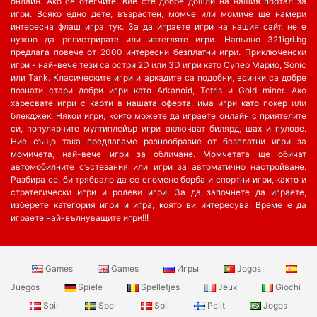
онлайн. Ако се отегчите, вие сте добре дошли на нашия портал за
игри. Всяко едно дете, възрастен, момче или момиче ще намери
интересна флаш игра тук. За да играете игри на нашия сайт, не е
нужно да регистрирате или изтегляте игри. Напълно 321igri.bg
предлага повече от 2000 интересни безплатни игри. Приключенски
игри - най-вече тези са остри 2D или 3D игри като Супер Марио, Sonic
или Tank. Класическите игри и аркадите са подобни, всички са добре
познати стари добри игри като Arkanoid, Tetris и Gold miner. Ако
харесвате игри с карти в нашата оферта, има игри като покер или
блекджек. Някои игри, които можете да играете онлайн с приятелите
си, популярните мултиплейър игри включват билярд, шах и пулове.
Ние също така предлагаме разнообразие от безплатни игри за
момичета, най-вече игри за обличане. Момчетата ще обичат
автомобилните състезания или игри за автоматично настройване.
Разбира се, би трябвало да се спомене борба и спортни игри, както и
стратегически игри и ролеви игри. За да започнете да играете,
изберете категория игри и игра, която ви интересува. Време е да
играете най-вълнуващите игри!!!
Games
Games
Игры
Jogos
Juegos
Spiele
Spelletjes
Jeux
Giochi
Spill
Spel
Spil
Pelit
Jogos