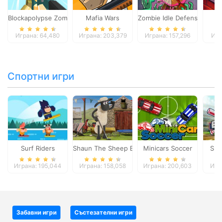
Blockapolypse Zombie Shooter
Mafia Wars
Zombie Idle Defense Onlin
St
Играна: 64,480
Играна: 203,379
Играна: 157,296
Игр
Спортни игри
Surf Riders
Shaun The Sheep Baahmy Golf
Minicars Soccer
Sup
Играна: 195,044
Играна: 158,058
Играна: 200,603
Игр
Забавни игри
Състезателни игри