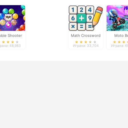
bble Shooter
Math Crossword
Moto B
itch Tower
Puzzle - Genius
рана: 48,983
Играна: 33,704
Играна: 6
Edition