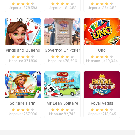
Играна: 378,583
Играна: 181,352
Играна: 254,352
Kings and Queens
Governor Of Poker
Uno
Solitaire Tripeaks
2
Играна: 371,896
Играна: 478,606
Играна: 1,410,944
Solitaire Farm:
Mr Bean Solitaire
Royal Vegas
Seasons
Adventures
Solitaire
Играна: 257,906
Играна: 82,743
Играна: 218,945