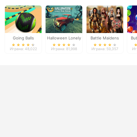
Going Balls
Halloween Lonely
Battle Maidens
Bu
Adventure 2
Road Racing
W
Играна: 48,022
Играна: 81,998
Играна: 59,357
Иг