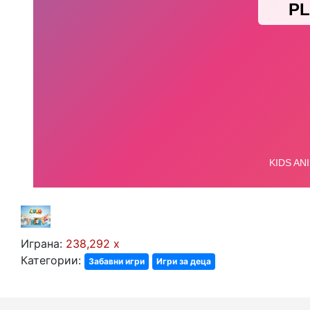
Играна:
238,292 x
Категории:
Забавни игри
Игри за деца