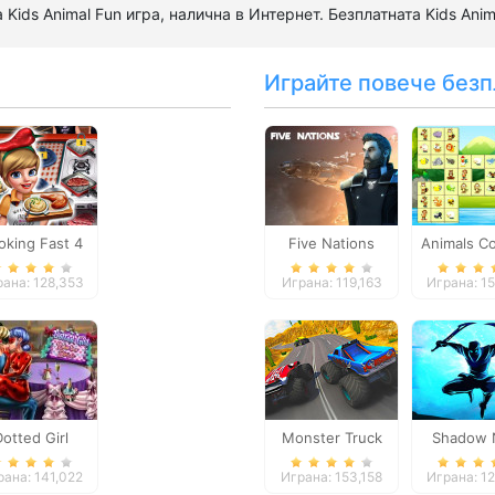
Kids Animal Fun игра, налична в Интернет. Безплатната Kids Anim
Играйте повече безп
oking Fast 4
Five Nations
Animals C
Steak
ана: 128,353
Играна: 119,163
Играна: 1
Dotted Girl
Monster Truck
Shadow N
entine Dinner
Extreme Racing
Reven
рана: 141,022
Играна: 153,158
Играна: 1