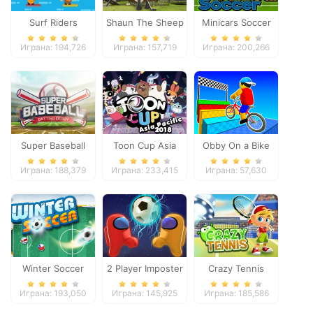
Surf Riders
Shaun The Sheep
Minicars Soccer
Baahmy Golf
Играна: 194,726
Играна: 157,719
Играна: 200,266
Super Baseball
Toon Cup Asia
Obby On a Bike
Pacific 2018
Играна: 188,379
Играна: 233,415
Играна: 57,630
Winter Soccer
2 Player Imposter
Crazy Tennis
Soccer
Играна: 193,050
Играна: 145,925
Играна: 185,586