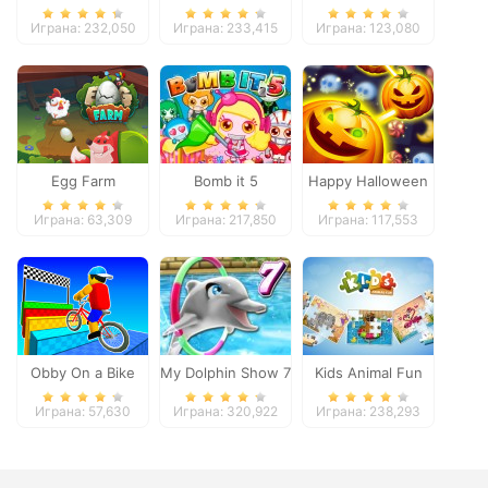
Pacific 2018
Играна: 232,050
Играна: 233,415
Играна: 123,080
Egg Farm
Bomb it 5
Happy Halloween
Играна: 63,309
Играна: 217,850
Играна: 117,553
Obby On a Bike
My Dolphin Show 7
Kids Animal Fun
Играна: 57,630
Играна: 320,922
Играна: 238,293