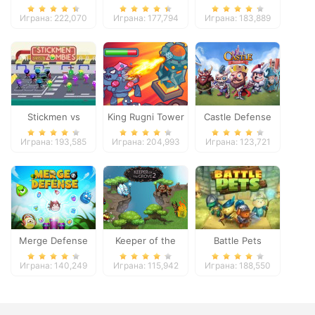
Играна: 222,070
Играна: 177,794
Играна: 183,889
Stickmen vs
King Rugni Tower
Castle Defense
Zombies
Defense
Играна: 193,585
Играна: 204,993
Играна: 123,721
Merge Defense
Keeper of the
Battle Pets
Grove 2
Играна: 140,249
Играна: 115,942
Играна: 188,550