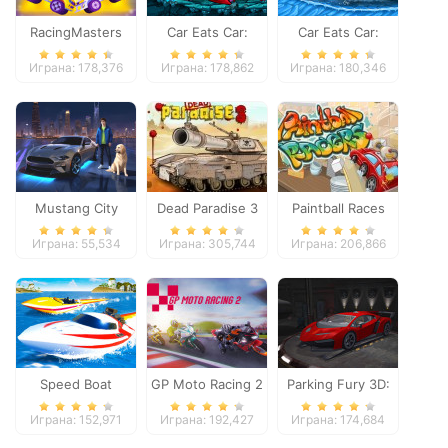
RacingMasters
Car Eats Car:
Car Eats Car:
Dungeon
Winter Adventure
Играна: 178,376
Играна: 178,862
Играна: 180,346
Adventure
Mustang City
Dead Paradise 3
Paintball Races
Driver
Играна: 55,534
Играна: 305,744
Играна: 206,866
Speed Boat
GP Moto Racing 2
Parking Fury 3D:
Extreme Racing
Night Thief
Играна: 152,971
Играна: 192,427
Играна: 174,684