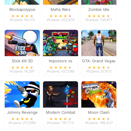
Blockapolypse
Mafia Wars
Zombie Idle
Zombie Shooter
Defense Online
Играна: 64,115
Играна: 202,974
Играна: 156,871
Stick Kill 3D
Impostors vs
GTA: Grand Vegas
Zombies: Survival
Crime
Играна: 16,297
Играна: 107,088
Играна: 57,670
Johnny Revenge
Modern Combat
Moon Clash
Defense
Heroes
Играна: 212,684
Играна: 197,713
Играна: 186,437