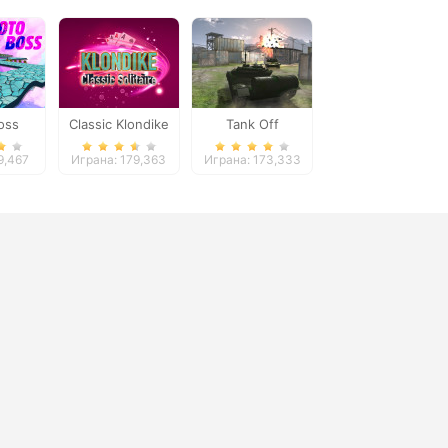
oss
Classic Klondike
Tank Off
Solitaire Card
9,467
Играна: 179,363
Играна: 173,333
Game