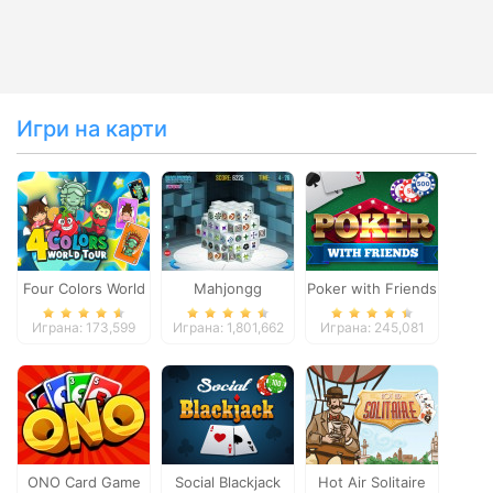
Игри на карти
Four Colors World
Mahjongg
Poker with Friends
Tour
Dimensions
Играна: 173,599
Играна: 1,801,662
Играна: 245,081
ONO Card Game
Social Blackjack
Hot Air Solitaire