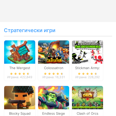
Стратегически игри
The Mergest
Colossatron
Stickman Army:
Kingdom
The Defenders
Играна: 422,849
Играна: 16,331
Играна: 228,292
Blocky Squad
Endless Siege
Clash of Orcs