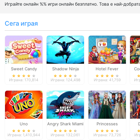
Играйте онлайн %% игри онлайн безплатно. Това е най-добрата 
Сега играя
Sweet Candy
Shadow Ninja
Hotel Fever
Co
Revenge
Tycoon
Играна: 170,814
Играна: 124,498
Играна: 41,759
Игр
Uno
Angry Shark Miami
Princesses
Fantasy Makeover
Val
Играна: 1,410,944
Играна: 132,061
Играна: 73,726
Иг