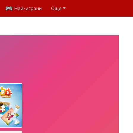
Най-играни
Още