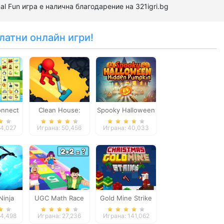
al Fun игра е налична благодарение на 321igri.bg
латни онлайн игри!
onnect
Clean House:
Spooky Halloween
Clearing trash and
Hidden Pumpkin
54,027
Играна: 50,456
Играна: 40,033
dirt
inja
UGC Math Race
Gold Mine Strike
ge
Christmas
24,498
Играна: 27,236
Играна: 141,062