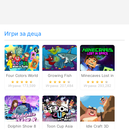
Игри за деца
Four Colors World
Growing Fish
Minecaves Lost in
Tour
Space
Играна: 173,599
Играна: 207,484
Играна: 293,282
Dolphin Show 8
Toon Cup Asia
Idle Craft 3D