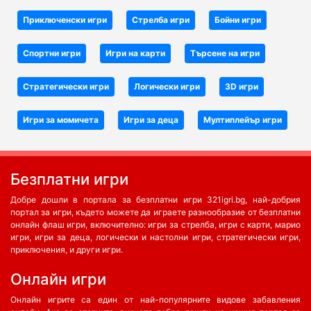
Приключенски игри
Стрелба игри
Бойни игри
Спортни игри
Игри на карти
Търсене на игри
Стратегически игри
Логически игри
3D игри
Игри за момичета
Игри за деца
Мултиплейър игри
Безплатни игри
Добре дошли в портала за безплатни игри 321igri.bg, най-добрия
портал за игри, където можете да играете разнообразие от безплатни
онлайн флаш игри, включително: игри за стрелба, игри с карти, марио
игри, игри за деца, логически и настолни игри, стратегически игри,
приключения, и други игри.
Онлайн игри
Онлайн игрите са един от най-популярните видове забавления