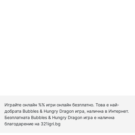
Играйте онлайн %% игри онлайн безплатно. Това е най-
добрата Bubbles & Hungry Dragon игра, налична в Интернет.
Безплатната Bubbles & Hungry Dragon игра е налична
благодарение на 321igri.bg