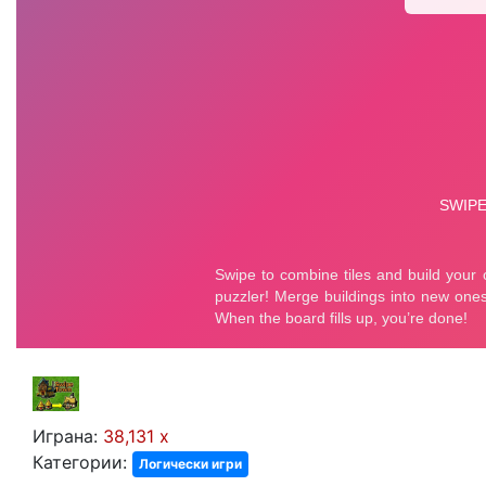
Играна:
38,131 x
Категории:
Логически игри