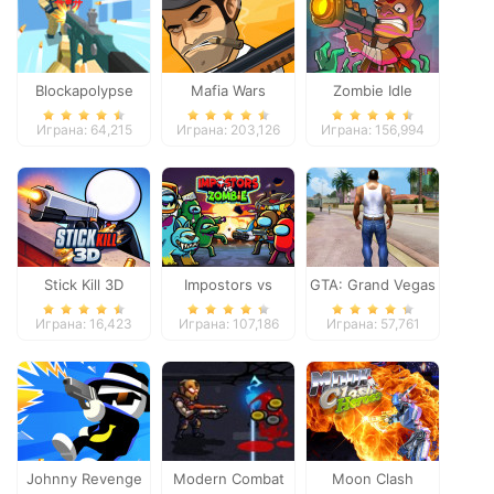
Blockapolypse
Mafia Wars
Zombie Idle
Zombie Shooter
Defense Online
Играна: 64,215
Играна: 203,126
Играна: 156,994
Stick Kill 3D
Impostors vs
GTA: Grand Vegas
Zombies: Survival
Crime
Играна: 16,423
Играна: 107,186
Играна: 57,761
Johnny Revenge
Modern Combat
Moon Clash