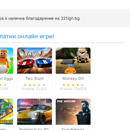
а е налична благодарение на 321igri.bg
латни онлайн игри!
rot Eggs
Two Stunt
Monkey GO
Supercars
Happy: Stage 4
1,558
Играна: 21,203
Играна: 119,876
tate
Parking Fury 3D:
Five Nations