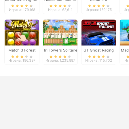
Играна: 179,168
Играна: 62,611
Играна: 159,175
Игр
Match 3 Forest
Tri Towers Solitaire
GT Ghost Racing
Mad 
Играна: 196,397
Играна: 1,235,887
Играна: 115,702
Иг