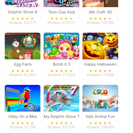
Dolphin Show 8
Toon Cup Asia
Idle Craft 3D
Pacific 2018
Играна: 232,177
Играна: 233,511
Играна: 123,182
Egg Farm
Bomb it 5
Happy Halloween
Играна: 63,404
Играна: 217,978
Играна: 117,655
Obby On a Bike
My Dolphin Show 7
Kids Animal Fun
Играна: 57,755
Играна: 321,047
Играна: 238,415