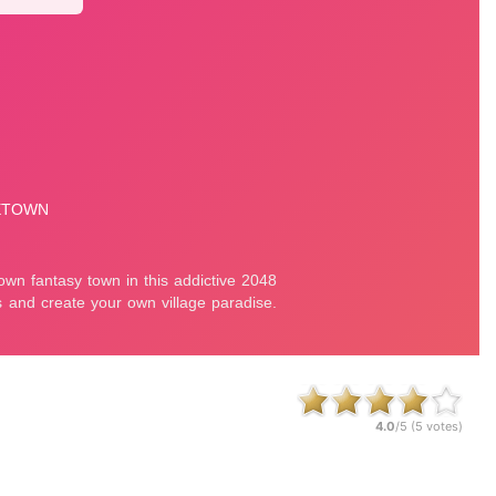
4.0
/5 (
5
votes)