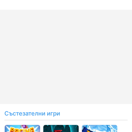
Състезателни игри