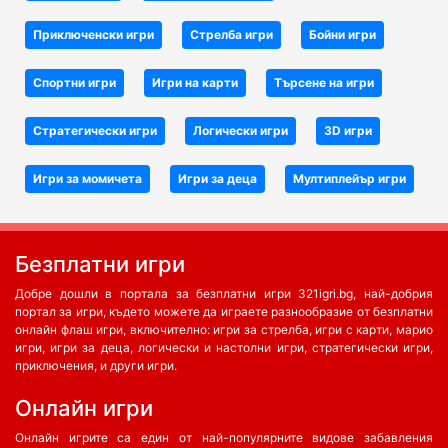
Приключенски игри
Стрелба игри
Бойни игри
Спортни игри
Игри на карти
Търсене на игри
Стратегически игри
Логически игри
3D игри
Игри за момичета
Игри за деца
Мултиплейър игри
Безплатни игри
Добре дошли в портала за безплатни игри 321igri.bg, най-добрия
портал за игри, където можете да играете разнообразие от безплатни
онлайн флаш игри, включително: игри за стрелба, игри с карти, марио
игри, игри за деца, логически и настолни игри, стратегически игри,
приключения, и други игри.
Онлайн игри
Онлайн игрите са един от най-популярните видове забавления