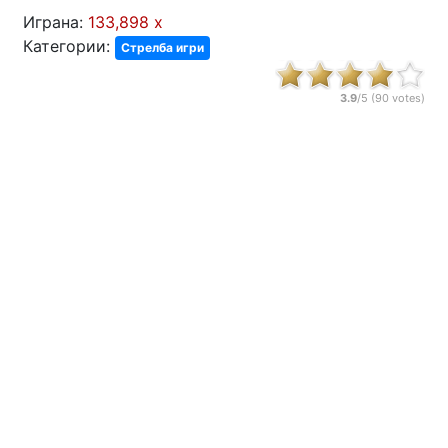
Играна:
133,898 x
Категории:
Стрелба игри
3.9
/5 (
90
votes)