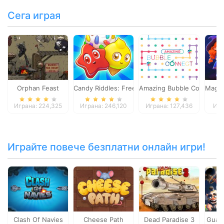
Сега играя
Orphan Feast
Candy Riddles: Free Match 3 Puzzle
Amazing Bubble Connect
Magic
Играна: 224,325
Играна: 246,120
Играна: 127,436
Игр
Играйте повече безплатни онлайн игри!
Clash Of Navies
Cheese Path
Dead Paradise 3
Guard