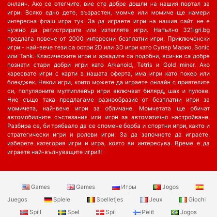
онлайн. Ако се отегчите, вие сте добре дошли на нашия портал за
игри. Всяко едно дете, възрастен, момче или момиче ще намери
интересна флаш игра тук. За да играете игри на нашия сайт, не е
нужно да регистрирате или изтегляте игри. Напълно 321igri.bg
предлага повече от 2000 интересни безплатни игри. Приключенски
игри - най-вече тези са остри 2D или 3D игри като Супер Марио, Sonic
или Tank. Класическите игри и аркадите са подобни, всички са добре
познати стари добри игри като Arkanoid, Tetris и Gold miner. Ако
харесвате игри с карти в нашата оферта, има игри като покер или
блекджек. Някои игри, които можете да играете онлайн с приятелите
си, популярните мултиплейър игри включват билярд, шах и пулове.
Ние също така предлагаме разнообразие от безплатни игри за
момичета, най-вече игри за обличане. Момчетата ще обичат
автомобилните състезания или игри за автоматично настройване.
Разбира се, би трябвало да се спомене борба и спортни игри, както и
стратегически игри и ролеви игри. За да започнете да играете,
изберете категория игри и игра, която ви интересува. Време е да
играете най-вълнуващите игри!!!
Games
Games
Игры
Jogos
Juegos
Spiele
Spelletjes
Jeux
Giochi
Spill
Spel
Spil
Pelit
Jogos