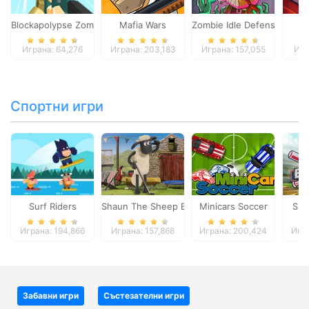
Blockapolypse Zombie Shooter
Mafia Wars
Zombie Idle Defense Onlin
St
Играна: 64,276
Играна: 203,183
Играна: 157,055
Игр
Спортни игри
Surf Riders
Shaun The Sheep Baahmy Golf
Minicars Soccer
Sup
Играна: 194,866
Играна: 157,868
Играна: 200,424
Игра
Забавни игри
Състезателни игри