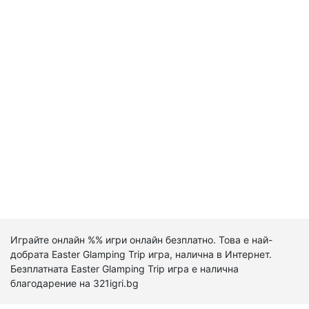
Играйте онлайн %% игри онлайн безплатно. Това е най-
добрата Easter Glamping Trip игра, налична в Интернет.
Безплатната Easter Glamping Trip игра е налична
благодарение на 321igri.bg