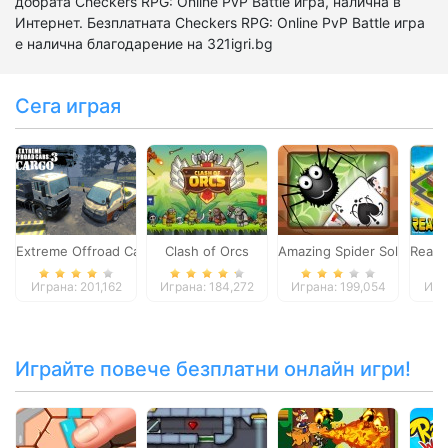
добрата Checkers RPG: Online PvP Battle игра, налична в
Интернет. Безплатната Checkers RPG: Online PvP Battle игра
е налична благодарение на 321igri.bg
Сега играя
Extreme Offroad Cars 3: Cargo
Clash of Orcs
Amazing Spider Solitaire
Real 
Играна: 201,162
Играна: 184,272
Играна: 199,054
Игр
Играйте повече безплатни онлайн игри!