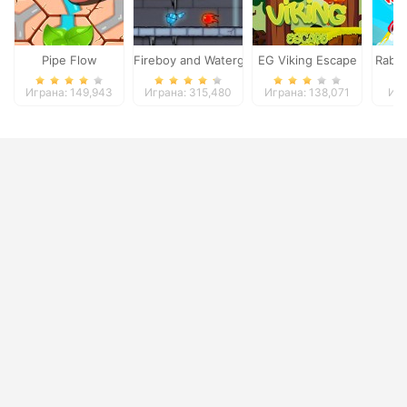
Pipe Flow
Fireboy and Watergirl 3
EG Viking Escape
Rabbi
Играна: 149,943
Играна: 315,480
Играна: 138,071
Игр