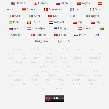
Games
Games
Игры
Jogos
Juegos
Spiele
Spelletjes
Jeux
Giochi
Spill
Spel
Spil
Pelit
Jogos
Ігри
Jocuri
Jatekok
Gry
Hry
Igre
Spelletjes
Mängud
Speles
Zaidimai
Oyunlar
Lojra
Игри
Παιχνίδια
ゲーム
free games
123spill
Games
Игры
Jogos
Juegos
Spiele
Jeux
Giochi
Spill
Spel
Spil
Pelit
Ігри
игры
Gry
Hry
Jogos
Jocuri
Jatekok
Spelletjes
Mängud
Speles
Zaidimai
Oyunlar
Lojra
Игри
Παιχνίδια
Igre
ゲーム
Games
Игры
Spiele
Gry
Jeux
Jocuri
Spill
Spel
Spil
Jatekok
Spelletjes
Pelit
Mängud
Speles
Zaidimai
Giochi
Ігри
Гульні
Oyunlar
Juegos
Jogos
Hry
Igre
Lojra
Игри
Παιχνίδια
खेल
游
戏
ゲームズ