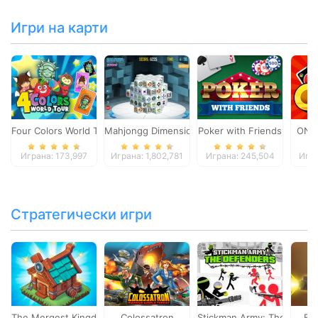
Игри на карти
Four Colors World Tour
Mahjongg Dimensions
Poker with Friends
ONO
Играна: 173,997
Играна: 1,802,781
Играна: 245,504
Игра
Стратегически игри
The Mergest Kingdom
Colossatron
Stickman Army: The Defen
Bl