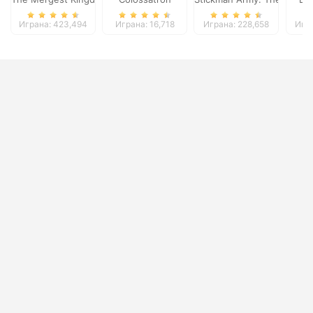
Играна: 423,494
Играна: 16,718
Играна: 228,658
Игра