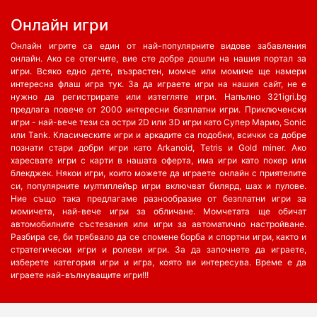
Онлайн игри
Онлайн игрите са един от най-популярните видове забавления
онлайн. Ако се отегчите, вие сте добре дошли на нашия портал за
игри. Всяко едно дете, възрастен, момче или момиче ще намери
интересна флаш игра тук. За да играете игри на нашия сайт, не е
нужно да регистрирате или изтегляте игри. Напълно 321igri.bg
предлага повече от 2000 интересни безплатни игри. Приключенски
игри - най-вече тези са остри 2D или 3D игри като Супер Марио, Sonic
или Tank. Класическите игри и аркадите са подобни, всички са добре
познати стари добри игри като Arkanoid, Tetris и Gold miner. Ако
харесвате игри с карти в нашата оферта, има игри като покер или
блекджек. Някои игри, които можете да играете онлайн с приятелите
си, популярните мултиплейър игри включват билярд, шах и пулове.
Ние също така предлагаме разнообразие от безплатни игри за
момичета, най-вече игри за обличане. Момчетата ще обичат
автомобилните състезания или игри за автоматично настройване.
Разбира се, би трябвало да се спомене борба и спортни игри, както и
стратегически игри и ролеви игри. За да започнете да играете,
изберете категория игри и игра, която ви интересува. Време е да
играете най-вълнуващите игри!!!