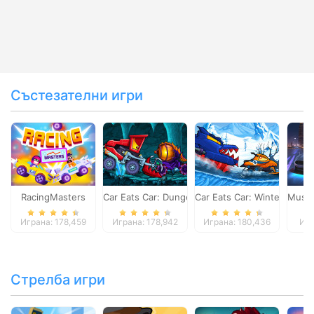
Състезателни игри
RacingMasters
Car Eats Car: Dungeon Adventure
Car Eats Car: Winter Adve
Musta
Играна: 178,459
Играна: 178,942
Играна: 180,436
Игр
Стрелба игри