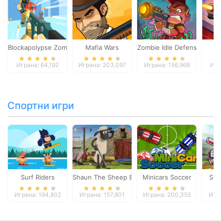
Blockapolypse Zombie Shooter
Mafia Wars
Zombie Idle Defense Onlin
St
Играна: 64,192
Играна: 203,097
Играна: 156,968
Игр
Спортни игри
Surf Riders
Shaun The Sheep Baahmy Golf
Minicars Soccer
Sup
Играна: 194,802
Играна: 157,801
Играна: 200,355
Игра