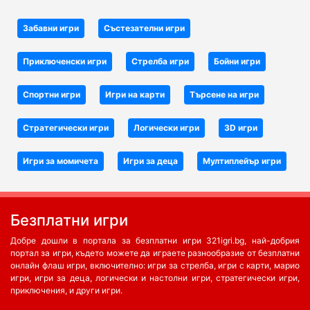
Забавни игри
Състезателни игри
Приключенски игри
Стрелба игри
Бойни игри
Спортни игри
Игри на карти
Търсене на игри
Стратегически игри
Логически игри
3D игри
Игри за момичета
Игри за деца
Мултиплейър игри
Безплатни игри
Добре дошли в портала за безплатни игри 321igri.bg, най-добрия
портал за игри, където можете да играете разнообразие от безплатни
онлайн флаш игри, включително: игри за стрелба, игри с карти, марио
игри, игри за деца, логически и настолни игри, стратегически игри,
приключения, и други игри.