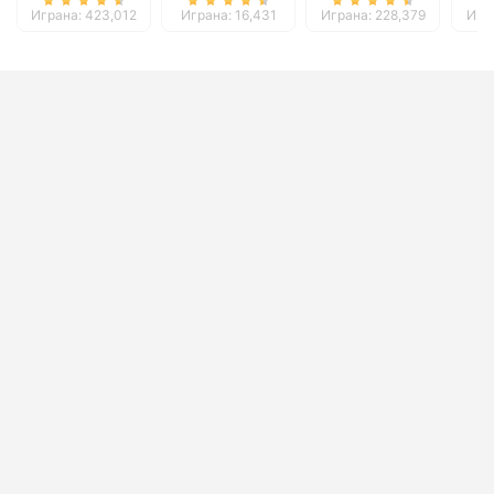
Играна: 423,012
Играна: 16,431
Играна: 228,379
Игра