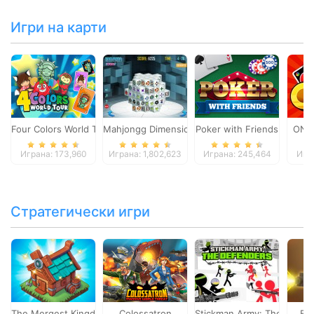
Игри на карти
Four Colors World Tour
Mahjongg Dimensions
Poker with Friends
ONO
Играна: 173,960
Играна: 1,802,623
Играна: 245,464
Игра
Стратегически игри
The Mergest Kingdom
Colossatron
Stickman Army: The Defen
Bl