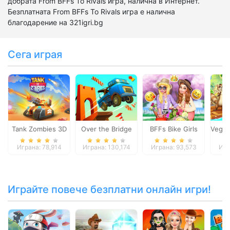
добрата From BFFs To Rivals игра, налична в Интернет.
Безплатната From BFFs To Rivals игра е налична
благодарение на 321igri.bg
Сега играя
Tank Zombies 3D
Over the Bridge
BFFs Bike Girls
Vega M
Играна: 78,914
Играна: 130,174
Играна: 93,573
Игр
Играйте повече безплатни онлайн игри!