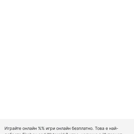
Играйте онлайн %% игри онлайн безплатно. Това е най-