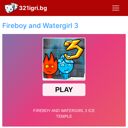
321igri.bg
Fireboy and Watergirl 3