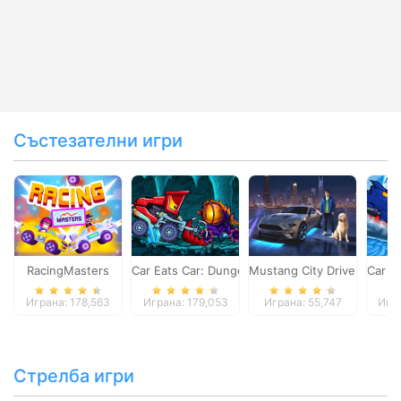
Състезателни игри
RacingMasters
Car Eats Car: Dungeon Adventure
Mustang City Driver
Car E
Играна: 178,563
Играна: 179,053
Играна: 55,747
Игра
Стрелба игри