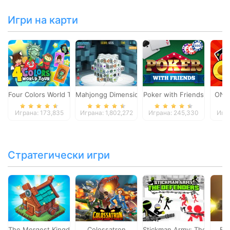
Игри на карти
Four Colors World Tour
Mahjongg Dimensions
Poker with Friends
ONO
Играна: 173,835
Играна: 1,802,272
Играна: 245,330
Игра
Стратегически игри
The Mergest Kingdom
Colossatron
Stickman Army: The Defen
Bl