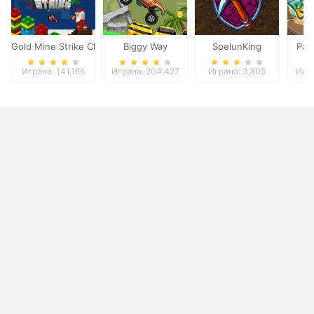
Gold Mine Strike Christmas
Biggy Way
SpelunKing
Pain
Играна: 141,186
Играна: 204,427
Играна: 3,805
Игра