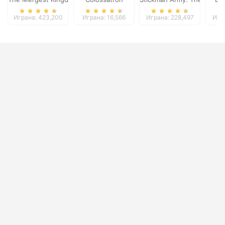
Играна: 423,200
Играна: 16,566
Играна: 228,497
Игра