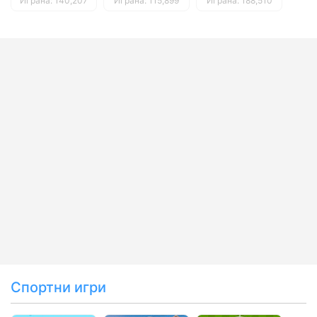
Играна: 140,207
Играна: 115,899
Играна: 188,510
Спортни игри