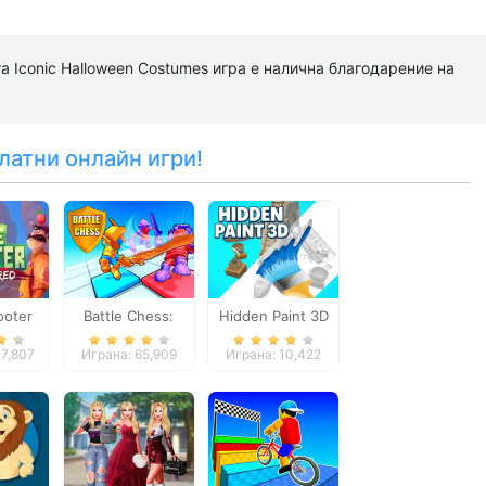
та Iconic Halloween Costumes игра е налична благодарение на
латни онлайн игри!
ooter
Battle Chess:
Hidden Paint 3D
ered
Puzzle
47,807
Играна: 65,909
Играна: 10,422