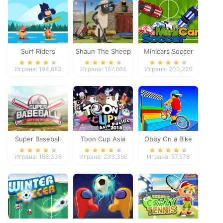
Surf Riders
Shaun The Sheep
Minicars Soccer
Baahmy Golf
Играна: 194,683
Играна: 157,664
Играна: 200,220
Super Baseball
Toon Cup Asia
Obby On a Bike
Pacific 2018
Играна: 188,336
Играна: 233,366
Играна: 57,578