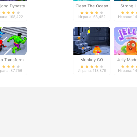
jong Dynasty
Clean The Ocean
Strong L
Jigsa
рана: 198,422
Играна: 63,452
Играна: 1
ro Transform
Monkey GO
Jelly Mad
Race
Happy: Stage 2
рана: 37,756
Играна: 118,379
Играна: 1