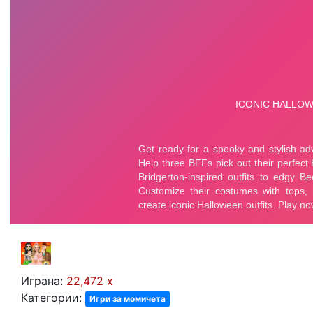
Играна:
22,472 x
Категории:
Игри за момичета