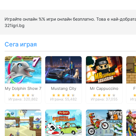
Играйте онлайн %% игри онлайн безплатно. Това е най-добрата
321igri.bg
Сега играя
My Dolphin Show 7
Mustang City
Mr Cappuccino
F
Driver
Assassino
Играна: 320,862
Играна: 55,482
Играна: 37,055
Игр