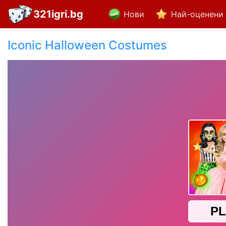
321igri.bg
Нови
Най-оценени
Iconic Halloween Costumes