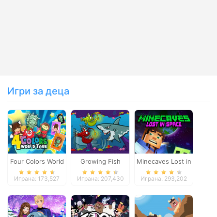
Игри за деца
Four Colors World
Growing Fish
Minecaves Lost in
Tour
Space
Играна: 173,527
Играна: 207,430
Играна: 293,202