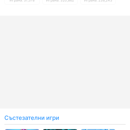
Играна: 57,578
Играна: 320,862
Играна: 238,243
Състезателни игри