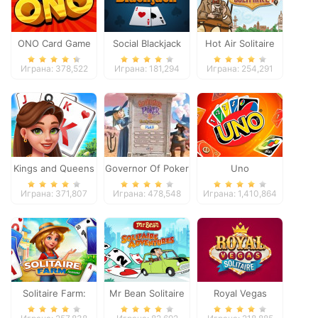
ONO Card Game
Social Blackjack
Hot Air Solitaire
Играна: 378,522
Играна: 181,294
Играна: 254,291
Kings and Queens
Governor Of Poker
Uno
Solitaire Tripeaks
2
Играна: 371,807
Играна: 478,548
Играна: 1,410,864
Solitaire Farm:
Mr Bean Solitaire
Royal Vegas
Seasons
Adventures
Solitaire