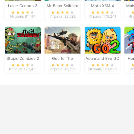
Laser Cannon 3
Mr Bean Solitaire
Moto X3M 4
Mah
Adventures
Winter
Играна: 81,147
Играна: 82,692
Играна: 178,241
Иг
Stupid Zombies 2
Get To The
Adam and Eve GO
He
Chopper
2
Играна: 120,411
Играна: 41,728
Играна: 123,839
Иг