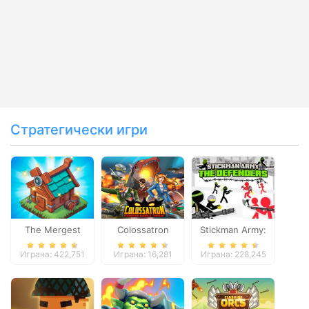
Стратегически игри
The Mergest
Colossatron
Stickman Army:
Kingdom
The Defenders
Играна: 422,751
Играна: 16,281
Играна: 228,245