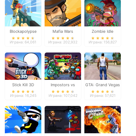
Blockapolypse
Mafia Wars
Zombie Idle
Zombie Shooter
Defense Online
Играна: 64,061
Играна: 202,932
Играна: 156,827
Stick Kill 3D
Impostors vs
GTA: Grand Vegas
Zombies: Survival
Crime
Играна: 16,245
Играна: 107,042
Играна: 57,621