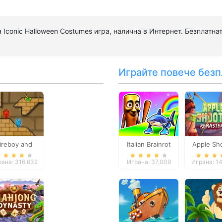
 Iconic Halloween Costumes игра, налична в Интернет. Безплатна
Играйте повече безп
ireboy and
Italian Brainrot
Apple Sh
Watergirl 2
Survive Parkour
Remast
ана: 316,632
Играна: 37,009
Играна: 1