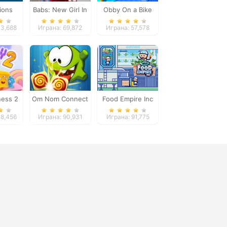
ions
Babs: New Girl In
Obby On a Bike
w
School
43,688
Играна: 69,872
Играна: 57,578
ness 2
Om Nom Connect
Food Empire Inc
Classic
48,456
Играна: 90,931
Играна: 91,775