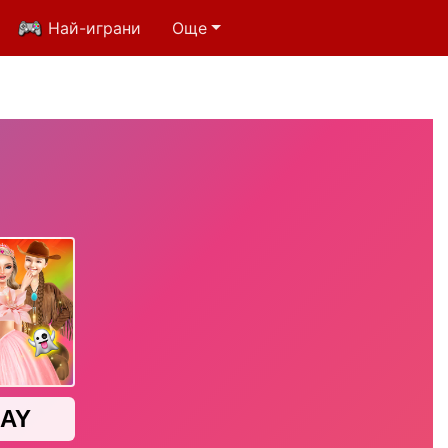
Най-играни
Още