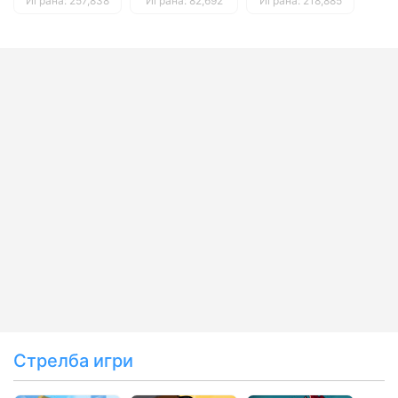
Играна: 257,838
Играна: 82,692
Играна: 218,885
Стрелба игри