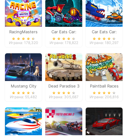
RacingMasters
Car Eats Car:
Car Eats Car:
Dungeon
Winter Adventure
Играна: 178,320
Играна: 178,822
Играна: 180,297
Adventure
Mustang City
Dead Paradise 3
Paintball Races
Driver
Играна: 55,482
Играна: 305,687
Играна: 206,816