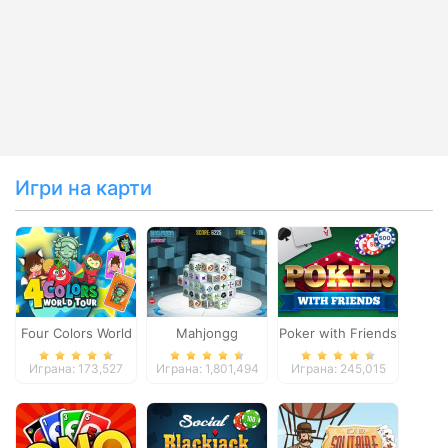
Игри на карти
Four Colors World
Mahjongg
Poker with Friends
Tour
Dimensions
Играна: 173,527
Играна: 1,801,494
Играна: 245,015