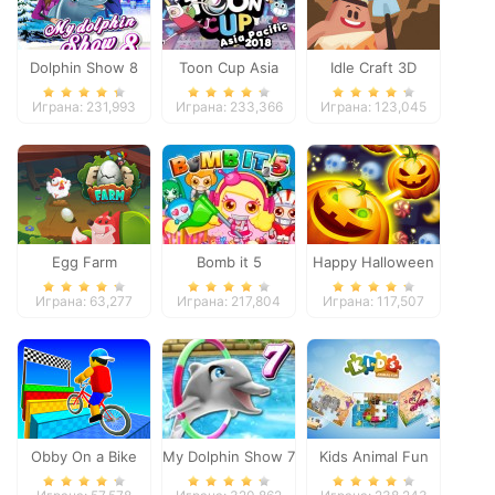
Dolphin Show 8
Toon Cup Asia
Idle Craft 3D
Pacific 2018
Играна: 231,993
Играна: 233,366
Играна: 123,045
Egg Farm
Bomb it 5
Happy Halloween
Играна: 63,277
Играна: 217,804
Играна: 117,507
Obby On a Bike
My Dolphin Show 7
Kids Animal Fun