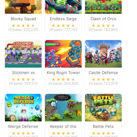
Blocky Squad
Endless Siege
Clash of Orcs
Играна: 222,030
Играна: 177,743
Играна: 183,850
Stickmen vs
King Rugni Tower
Castle Defense
Zombies
Defense
Играна: 193,519
Играна: 204,926
Играна: 123,678
Merge Defense
Keeper of the
Battle Pets
Grove 2